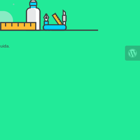
uida.