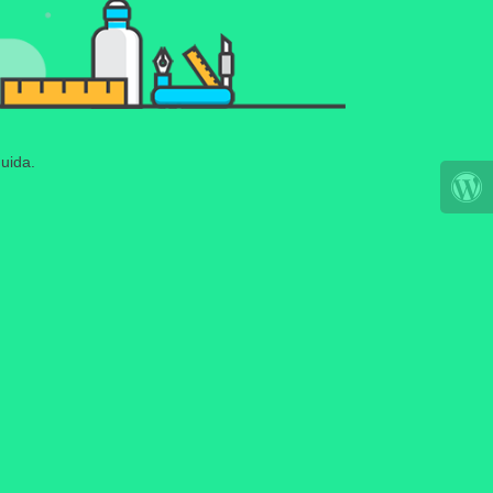
uida.