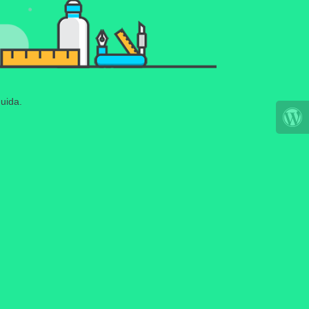
uida.