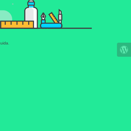
uida.